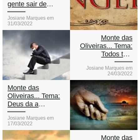
gente sair de
lugares que
Josiane Marques em
querem matar
31/03/2022
nosso
relacionamento
Monte das
com a igreja.
Oliveiras... Tema:
Todos tem
problemas.
Josiane Marques em
24/03/2022
Monte das
Oliveiras... Tema:
Deus da a
semente.
Josiane Marques em
17/03/2022
Monte das