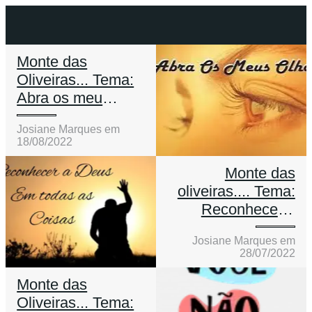
Monte das
Oliveiras... Tema:
Abra os meu
olhos!
Josiane Marques em
18/08/2022
Monte das
oliveiras.... Tema:
Reconhecer a
Deus em todas as
Josiane Marques em
coisas!
28/07/2022
Monte das
Oliveiras... Tema: