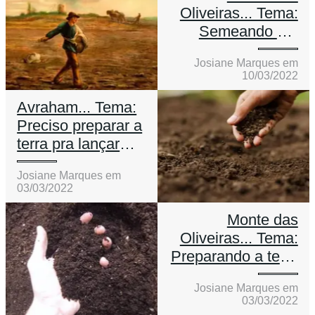
Oliveiras... Tema:
Semeando em
meio a crise!
Josiane Marques em
10/03/2022
Avraham... Tema:
Preciso preparar a
terra pra lançar
minhas sementes.
Josiane Marques em
03/03/2022
Monte das
Oliveiras... Tema:
Preparando a terra
para uma boa
Josiane Marques em
semeadura.
03/03/2022