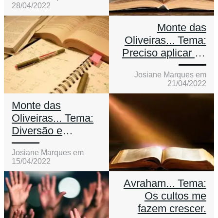
28/04/2022
Monte das
Oliveiras... Tema:
Preciso aplicar oq
estou aprendendo.
Josiane Marques em
21/04/2022
Monte das
Oliveiras... Tema:
Diversão e
conhecimento!
Josiane Marques em
15/04/2022
Avraham... Tema:
Os cultos me
fazem crescer.