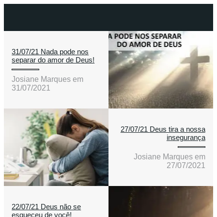
31/07/21 Nada pode nos
separar do amor de Deus!
Josiane Marques em
31/07/2021
27/07/21 Deus tira a nossa
insegurança
Josiane Marques em
27/07/2021
22/07/21 Deus não se
esqueceu de você!